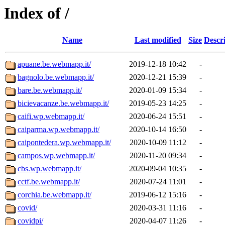
Index of /
Name
Last modified
Size
Descr
apuane.be.webmapp.it/
2019-12-18 10:42
-
bagnolo.be.webmapp.it/
2020-12-21 15:39
-
bare.be.webmapp.it/
2020-01-09 15:34
-
bicievacanze.be.webmapp.it/
2019-05-23 14:25
-
caifi.wp.webmapp.it/
2020-06-24 15:51
-
caiparma.wp.webmapp.it/
2020-10-14 16:50
-
caipontedera.wp.webmapp.it/
2020-10-09 11:12
-
campos.wp.webmapp.it/
2020-11-20 09:34
-
cbs.wp.webmapp.it/
2020-09-04 10:35
-
cctf.be.webmapp.it/
2020-07-24 11:01
-
corchia.be.webmapp.it/
2019-06-12 15:16
-
covid/
2020-03-31 11:16
-
covidpi/
2020-04-07 11:26
-