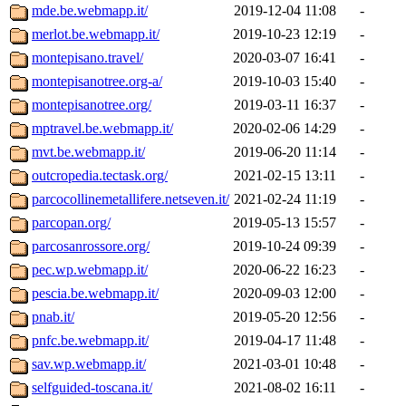
mde.be.webmapp.it/
2019-12-04 11:08
-
merlot.be.webmapp.it/
2019-10-23 12:19
-
montepisano.travel/
2020-03-07 16:41
-
montepisanotree.org-a/
2019-10-03 15:40
-
montepisanotree.org/
2019-03-11 16:37
-
mptravel.be.webmapp.it/
2020-02-06 14:29
-
mvt.be.webmapp.it/
2019-06-20 11:14
-
outcropedia.tectask.org/
2021-02-15 13:11
-
parcocollinemetallifere.netseven.it/
2021-02-24 11:19
-
parcopan.org/
2019-05-13 15:57
-
parcosanrossore.org/
2019-10-24 09:39
-
pec.wp.webmapp.it/
2020-06-22 16:23
-
pescia.be.webmapp.it/
2020-09-03 12:00
-
pnab.it/
2019-05-20 12:56
-
pnfc.be.webmapp.it/
2019-04-17 11:48
-
sav.wp.webmapp.it/
2021-03-01 10:48
-
selfguided-toscana.it/
2021-08-02 16:11
-