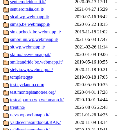
sentierodeiducati.it/
2020-05-13 17:11
-
sentieroitalia.cai.it/
2021-04-27 15:29
-
sicai.wp.webmapp.it/
2020-07-16 16:42
-
simap.be.webmapp.it/
2020-05-22 18:15
-
simapcheck.be.webmapp.it/
2019-11-18 21:02
-
simbruini.wp.webmapp.it/
2021-06-03 17:47
-
sit.wp.webmapp.it/
2021-02-26 11:14
-
skimo.be.webmapp.it/
2020-01-09 19:06
-
smileandride.be.webmapp.it/
2019-05-16 10:55
-
stelvio.wp.webmapp.it/
2020-11-18 10:21
-
templateqgs/
2019-03-18 17:05
-
test.cyclando.com/
2020-05-05 10:35
-
test.montepisanotree.org/
2020-04-01 17:28
-
testcaiparma.wp.webmapp.it/
2020-10-01 14:44
-
trentino/
2026-08-05 22:48
-
ucvs.wp.webmapp.it/
2021-01-26 14:25
-
valdicecinaoutdoor.it.BAK/
2020-11-09 13:14
-
valdicecinaoutdoor.it/
2020-12-21 15:41
-