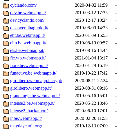
cyclando.com/
2020-04-02 11:59
-
dev.be.webmapp.it/
2019-03-12 17:35
-
dev.cyclando.com/
2020-12-17 10:24
-
discover.ilbagnolo.it/
2019-08-09 14:23
-
ebt.be.webmapp.it/
2020-01-09 15:53
-
elm.be.webmapp.it/
2019-08-19 09:57
-
els.be.webmapp.it/
2019-08-16 14:44
-
fie.wp.webmapp.it/
2021-01-04 13:17
-
fiore.be.webmapp.it/
2020-01-29 16:19
-
funactive.be.webmapp.it/
2019-10-22 17:42
-
girolibero.webmapp.it.crypt/
2020-08-11 22:24
-
girolibero.webmapp.it/
2020-08-31 09:16
-
grandangle.be.webmapp.it/
2019-05-16 15:01
-
intense2.be.webmapp.it/
2020-05-22 18:46
-
intense2_hackathon/
2020-06-10 17:01
-
ir.be.webmapp.it/
2020-02-20 11:58
-
maydayearth.org/
2019-12-13 07:00
-