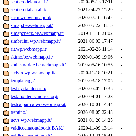
sentierodeiducati.it/
2020-05-13 17:11
-
sentieroitalia.cai.it/
2021-04-27 15:29
-
sicai.wp.webmapp.it/
2020-07-16 16:42
-
simap.be.webmapp.it/
2020-05-22 18:15
-
simapcheck.be.webmapp.it/
2019-11-18 21:02
-
simbruini.wp.webmapp.it/
2021-06-03 17:47
-
sit.wp.webmapp.it/
2021-02-26 11:14
-
skimo.be.webmapp.it/
2020-01-09 19:06
-
smileandride.be.webmapp.it/
2019-05-16 10:55
-
stelvio.wp.webmapp.it/
2020-11-18 10:21
-
templateqgs/
2019-03-18 17:05
-
test.cyclando.com/
2020-05-05 10:35
-
test.montepisanotree.org/
2020-04-01 17:28
-
testcaiparma.wp.webmapp.it/
2020-10-01 14:44
-
trentino/
2026-08-05 22:48
-
ucvs.wp.webmapp.it/
2021-01-26 14:25
-
valdicecinaoutdoor.it.BAK/
2020-11-09 13:14
-
valdicecinaoutdoor.it/
2020-12-21 15:41
-