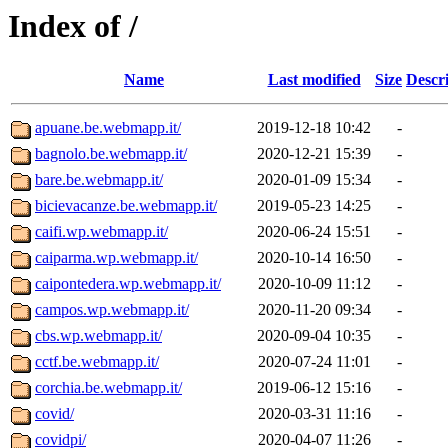
Index of /
Name
Last modified
Size
Descr
apuane.be.webmapp.it/
2019-12-18 10:42
-
bagnolo.be.webmapp.it/
2020-12-21 15:39
-
bare.be.webmapp.it/
2020-01-09 15:34
-
bicievacanze.be.webmapp.it/
2019-05-23 14:25
-
caifi.wp.webmapp.it/
2020-06-24 15:51
-
caiparma.wp.webmapp.it/
2020-10-14 16:50
-
caipontedera.wp.webmapp.it/
2020-10-09 11:12
-
campos.wp.webmapp.it/
2020-11-20 09:34
-
cbs.wp.webmapp.it/
2020-09-04 10:35
-
cctf.be.webmapp.it/
2020-07-24 11:01
-
corchia.be.webmapp.it/
2019-06-12 15:16
-
covid/
2020-03-31 11:16
-
covidpi/
2020-04-07 11:26
-