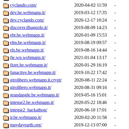
cyclando.com/
2020-04-02 11:59
-
dev.be.webmapp.it/
2019-03-12 17:35
-
dev.cyclando.com/
2020-12-17 10:24
-
discover.ilbagnolo.it/
2019-08-09 14:23
-
ebt.be.webmapp.it/
2020-01-09 15:53
-
elm.be.webmapp.it/
2019-08-19 09:57
-
els.be.webmapp.it/
2019-08-16 14:44
-
fie.wp.webmapp.it/
2021-01-04 13:17
-
fiore.be.webmapp.it/
2020-01-29 16:19
-
funactive.be.webmapp.it/
2019-10-22 17:42
-
girolibero.webmapp.it.crypt/
2020-08-11 22:24
-
girolibero.webmapp.it/
2020-08-31 09:16
-
grandangle.be.webmapp.it/
2019-05-16 15:01
-
intense2.be.webmapp.it/
2020-05-22 18:46
-
intense2_hackathon/
2020-06-10 17:01
-
ir.be.webmapp.it/
2020-02-20 11:58
-
maydayearth.org/
2019-12-13 07:00
-