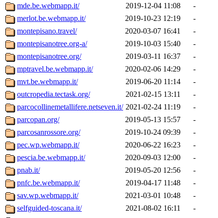
mde.be.webmapp.it/
2019-12-04 11:08
-
merlot.be.webmapp.it/
2019-10-23 12:19
-
montepisano.travel/
2020-03-07 16:41
-
montepisanotree.org-a/
2019-10-03 15:40
-
montepisanotree.org/
2019-03-11 16:37
-
mptravel.be.webmapp.it/
2020-02-06 14:29
-
mvt.be.webmapp.it/
2019-06-20 11:14
-
outcropedia.tectask.org/
2021-02-15 13:11
-
parcocollinemetallifere.netseven.it/
2021-02-24 11:19
-
parcopan.org/
2019-05-13 15:57
-
parcosanrossore.org/
2019-10-24 09:39
-
pec.wp.webmapp.it/
2020-06-22 16:23
-
pescia.be.webmapp.it/
2020-09-03 12:00
-
pnab.it/
2019-05-20 12:56
-
pnfc.be.webmapp.it/
2019-04-17 11:48
-
sav.wp.webmapp.it/
2021-03-01 10:48
-
selfguided-toscana.it/
2021-08-02 16:11
-