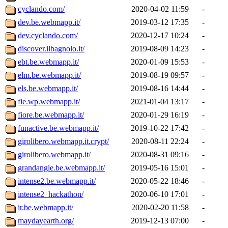
cyclando.com/
2020-04-02 11:59
-
dev.be.webmapp.it/
2019-03-12 17:35
-
dev.cyclando.com/
2020-12-17 10:24
-
discover.ilbagnolo.it/
2019-08-09 14:23
-
ebt.be.webmapp.it/
2020-01-09 15:53
-
elm.be.webmapp.it/
2019-08-19 09:57
-
els.be.webmapp.it/
2019-08-16 14:44
-
fie.wp.webmapp.it/
2021-01-04 13:17
-
fiore.be.webmapp.it/
2020-01-29 16:19
-
funactive.be.webmapp.it/
2019-10-22 17:42
-
girolibero.webmapp.it.crypt/
2020-08-11 22:24
-
girolibero.webmapp.it/
2020-08-31 09:16
-
grandangle.be.webmapp.it/
2019-05-16 15:01
-
intense2.be.webmapp.it/
2020-05-22 18:46
-
intense2_hackathon/
2020-06-10 17:01
-
ir.be.webmapp.it/
2020-02-20 11:58
-
maydayearth.org/
2019-12-13 07:00
-