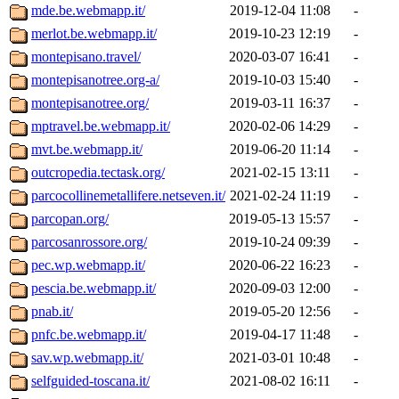
mde.be.webmapp.it/
2019-12-04 11:08
-
merlot.be.webmapp.it/
2019-10-23 12:19
-
montepisano.travel/
2020-03-07 16:41
-
montepisanotree.org-a/
2019-10-03 15:40
-
montepisanotree.org/
2019-03-11 16:37
-
mptravel.be.webmapp.it/
2020-02-06 14:29
-
mvt.be.webmapp.it/
2019-06-20 11:14
-
outcropedia.tectask.org/
2021-02-15 13:11
-
parcocollinemetallifere.netseven.it/
2021-02-24 11:19
-
parcopan.org/
2019-05-13 15:57
-
parcosanrossore.org/
2019-10-24 09:39
-
pec.wp.webmapp.it/
2020-06-22 16:23
-
pescia.be.webmapp.it/
2020-09-03 12:00
-
pnab.it/
2019-05-20 12:56
-
pnfc.be.webmapp.it/
2019-04-17 11:48
-
sav.wp.webmapp.it/
2021-03-01 10:48
-
selfguided-toscana.it/
2021-08-02 16:11
-