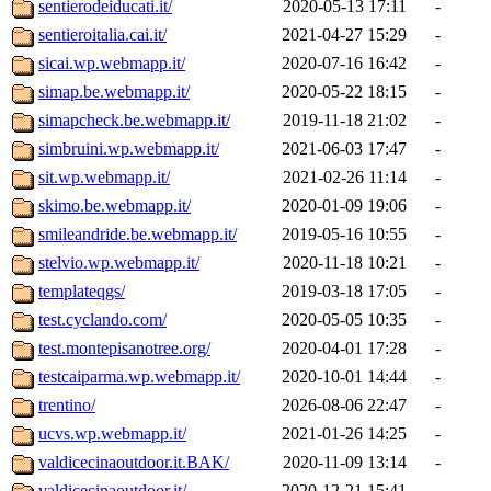
sentierodeiducati.it/
2020-05-13 17:11
-
sentieroitalia.cai.it/
2021-04-27 15:29
-
sicai.wp.webmapp.it/
2020-07-16 16:42
-
simap.be.webmapp.it/
2020-05-22 18:15
-
simapcheck.be.webmapp.it/
2019-11-18 21:02
-
simbruini.wp.webmapp.it/
2021-06-03 17:47
-
sit.wp.webmapp.it/
2021-02-26 11:14
-
skimo.be.webmapp.it/
2020-01-09 19:06
-
smileandride.be.webmapp.it/
2019-05-16 10:55
-
stelvio.wp.webmapp.it/
2020-11-18 10:21
-
templateqgs/
2019-03-18 17:05
-
test.cyclando.com/
2020-05-05 10:35
-
test.montepisanotree.org/
2020-04-01 17:28
-
testcaiparma.wp.webmapp.it/
2020-10-01 14:44
-
trentino/
2026-08-06 22:47
-
ucvs.wp.webmapp.it/
2021-01-26 14:25
-
valdicecinaoutdoor.it.BAK/
2020-11-09 13:14
-
valdicecinaoutdoor.it/
2020-12-21 15:41
-