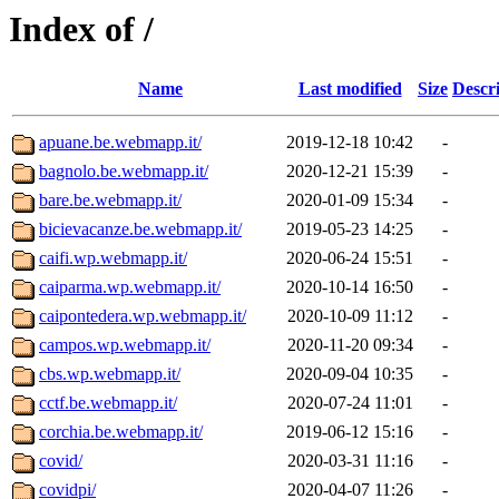
Index of /
Name
Last modified
Size
Descr
apuane.be.webmapp.it/
2019-12-18 10:42
-
bagnolo.be.webmapp.it/
2020-12-21 15:39
-
bare.be.webmapp.it/
2020-01-09 15:34
-
bicievacanze.be.webmapp.it/
2019-05-23 14:25
-
caifi.wp.webmapp.it/
2020-06-24 15:51
-
caiparma.wp.webmapp.it/
2020-10-14 16:50
-
caipontedera.wp.webmapp.it/
2020-10-09 11:12
-
campos.wp.webmapp.it/
2020-11-20 09:34
-
cbs.wp.webmapp.it/
2020-09-04 10:35
-
cctf.be.webmapp.it/
2020-07-24 11:01
-
corchia.be.webmapp.it/
2019-06-12 15:16
-
covid/
2020-03-31 11:16
-
covidpi/
2020-04-07 11:26
-